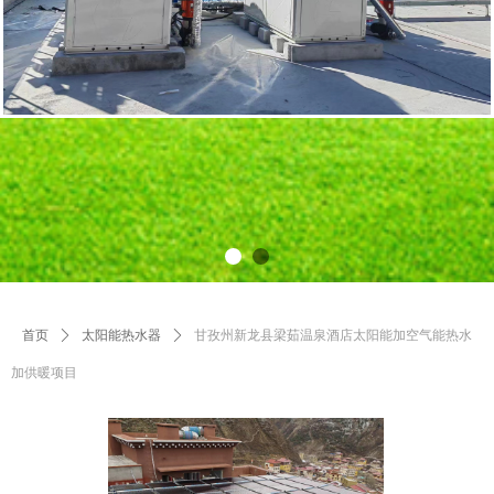
首页
ꄲ
太阳能热水器
ꄲ
甘孜州新龙县梁茹温泉酒店太阳能加空气能热水
加供暖项目